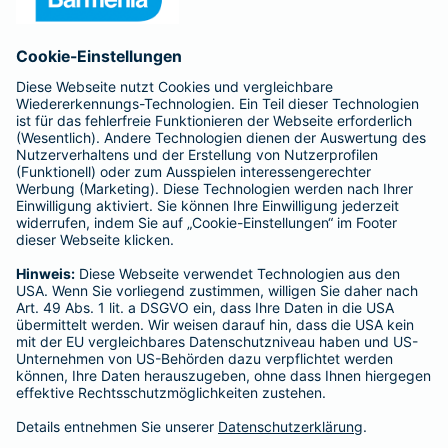
Anfahrt
Affiliate-Partner werden
Barmenia ist Teil der BarmeniaGothaer
BELIEBTE SEITEN
Kranken-Zusatzversicherung
Tierversicherungen
Haftpflichtversicherung
Hausratversicherung
SERVICE
Adresse ändern
Schaden melden
Kilometerstandsmeldung
Serviceübersicht