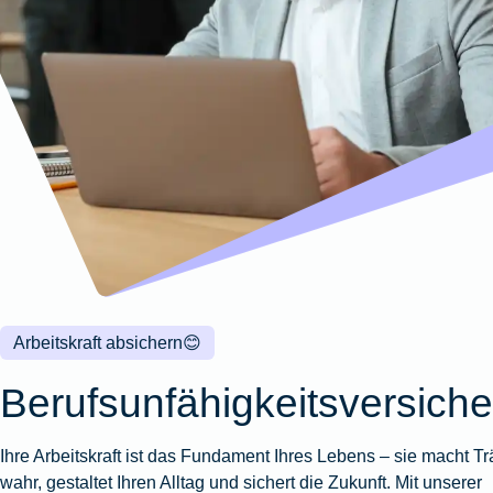
Wohnungsschutzbrief
Kunstversicherung
Montageversicherung
Zur
Zur
Zur
Gruppenunfall für
Gewässerschadenhaftpflicht
Reisehaftpflichtversicherung
Zur
Produktübersicht
Produktübersicht
Produktübersicht
Betriebe
Ausstellungsversicherung
Zur
Produktübersicht
Zur
Produktübersicht
Reiserücktrittsversicherung
Zur
Produktübersicht
Gruppenunfall für
Valorenversicherung
Produktübersicht
Vereine
Zur
Oldtimersammlungsversicherung
Produktübersicht
Zur
Produktübersicht
Zur
Produktübersicht
Arbeitskraft absichern
😊
Berufsunfähigkeitsversich
Ihre Arbeitskraft ist das Fundament Ihres Lebens – sie macht T
wahr, gestaltet Ihren Alltag und sichert die Zukunft. Mit unserer