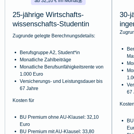
ab 32,10 € im Monat
💰
25-jährige Wirtschafts­
30-j
wissenschafts-Studentin
inge
Zugrun
Zugrunde gelegte Berechnungsdetails:
Ber
Berufsgruppe A2, Student*in
Ma
Monatliche Zahlbeiträge
Mon
Monatliche Berufsunfähigkeitsrente von
Mon
1.000 Euro
1.0
Versicherungs- und Leistungsdauer bis
Ver
67 Jahre
67 
Kosten für
Kosten
BU Premium ohne AU-Klausel: 32,10
BU
Euro
Eu
BU Premium mit AU-Klausel: 33,80