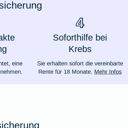
rsicherung
akte
Soforthilfe bei
ng
Krebs
htet, eine
Sie erhalten sofort die vereinbarte
zunehmen.
Rente für 18 Monate.
Mehr Infos
Weil du wichtig bist
sicherung