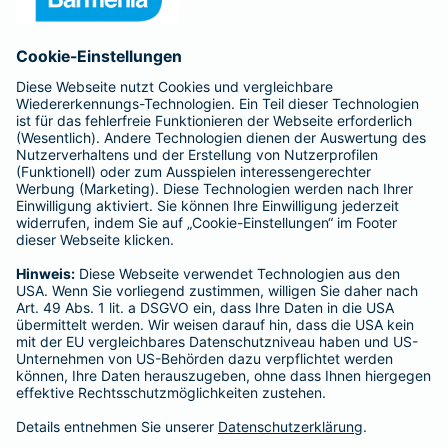
Anfahrt
Affiliate-Partner werden
Barmenia ist Teil der BarmeniaGothaer
BELIEBTE SEITEN
Kranken-Zusatzversicherung
Tierversicherungen
Haftpflichtversicherung
Hausratversicherung
SERVICE
Adresse ändern
Schaden melden
Kilometerstandsmeldung
Serviceübersicht