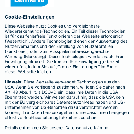
Anfahrt
Affiliate-Partner werden
Barmenia ist Teil der BarmeniaGothaer
BELIEBTE SEITEN
Kranken-Zusatzversicherung
Tierversicherungen
Haftpflichtversicherung
Hausratversicherung
SERVICE
Adresse ändern
Schaden melden
Kilometerstandsmeldung
Serviceübersicht