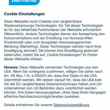
Anfahrt
Affiliate-Partner werden
Barmenia ist Teil der BarmeniaGothaer
BELIEBTE SEITEN
Kranken-Zusatzversicherung
Tierversicherungen
Haftpflichtversicherung
Hausratversicherung
SERVICE
Adresse ändern
Schaden melden
Kilometerstandsmeldung
Serviceübersicht