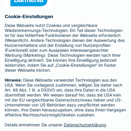
Anfahrt
Affiliate-Partner werden
Barmenia ist Teil der BarmeniaGothaer
BELIEBTE SEITEN
Kranken-Zusatzversicherung
Tierversicherungen
Haftpflichtversicherung
Hausratversicherung
SERVICE
Adresse ändern
Schaden melden
Kilometerstandsmeldung
Serviceübersicht