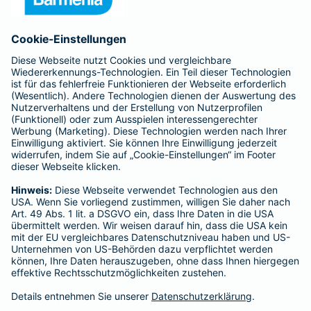
Anfahrt
Affiliate-Partner werden
Barmenia ist Teil der BarmeniaGothaer
BELIEBTE SEITEN
Kranken-Zusatzversicherung
Tierversicherungen
Haftpflichtversicherung
Hausratversicherung
SERVICE
Adresse ändern
Schaden melden
Kilometerstandsmeldung
Serviceübersicht