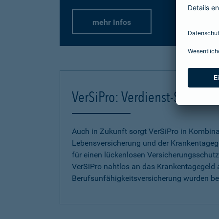
mehr Infos
VerSiPro: Verdienst-Sicher
Auch in Zukunft sorgt VerSiPro in Kombin
Lebensversicherung und der Krankentageg
für einen lückenlosen Versicherungsschutz.
VerSiPro nahtlos an das Krankentagegeld 
Berufsunfähigkeitsversicherung wurden b