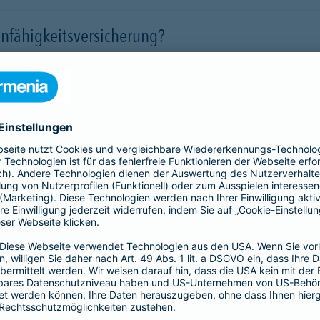
nfähigkeitsversicherung?
 für eine Berufsunfähigkeit?
SBU Invest
remium
bietet eine
Die Berufsunfähigkeitsve
herung fürs Leben. Jetzt
Kund*innen finanzielle Sic
lassigen Preis-
der Kapitalmärkte zu nutz