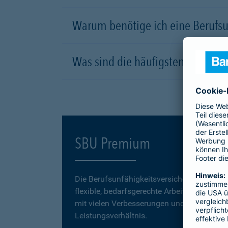
Warum benötige ich eine Berufsu
Was sind die häufigsten Ursachen
SBU Premium
Die Berufsunfähigkeitsversicherung
SBU P
flexible, bedarfsgerechte Arbeitskraftabsic
mit vielen Verbesserungen und einem erstk
Leistungsverhältnis.