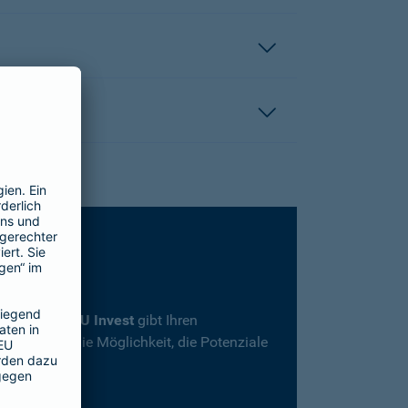
rsicherung
SBU Invest
gibt Ihren
herheit und die Möglichkeit, die Potenziale
en.