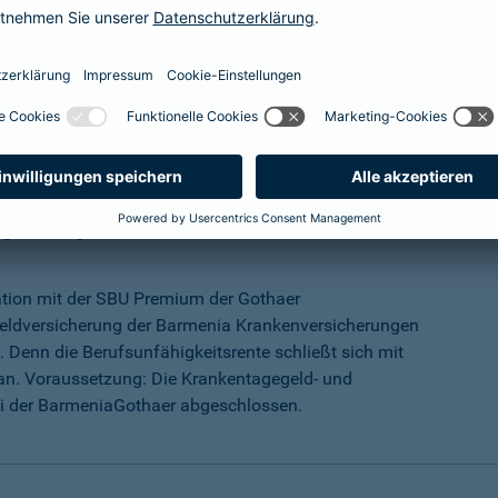
mehr Infos
ungs-Programm
ation mit der SBU Premium der Gothaer
eldversicherung der Barmenia Krankenversicherungen
 Denn die Berufsunfähigkeitsrente schließt sich mit
an. Voraussetzung: Die Krankentagegeld- und
ei der BarmeniaGothaer abgeschlossen.