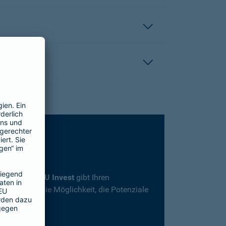
rsicherung
SBU Invest
gibt Ihren
herheit und die Möglichkeit, die Potenziale
en.