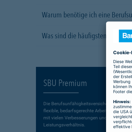
Warum benötige ich eine Berufsu
Was sind die häufigsten Ursachen
SBU Premium
Die Berufsunfähigkeitsversicherung
SBU P
flexible, bedarfsgerechte Arbeitskraftabsic
mit vielen Verbesserungen und einem erstk
Leistungsverhältnis.