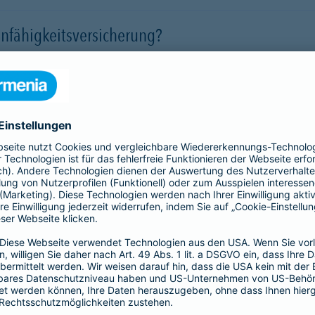
nfähigkeitsversicherung?
 für eine Berufsunfähigkeit?
SBU Invest
remium
bietet eine
Die Berufsunfähigkeitsve
herung fürs Leben. Jetzt
Kund*innen finanzielle Sic
lassigen Preis-
der Kapitalmärkte zu nutz