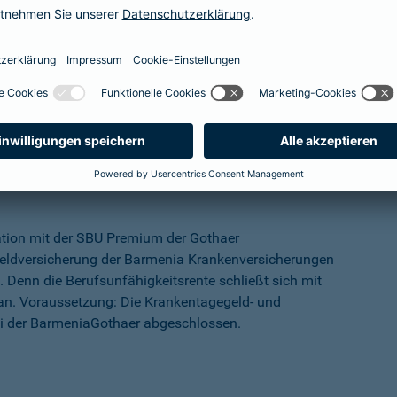
mehr Infos
ungs-Programm
ation mit der SBU Premium der Gothaer
eldversicherung der Barmenia Krankenversicherungen
 Denn die Berufsunfähigkeitsrente schließt sich mit
an. Voraussetzung: Die Krankentagegeld- und
ei der BarmeniaGothaer abgeschlossen.