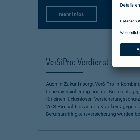
mehr Infos
VerSiPro: Verdienst-Sicher
Auch in Zukunft sorgt VerSiPro in Kombin
Lebensversicherung und der Krankentageg
für einen lückenlosen Versicherungsschutz.
VerSiPro nahtlos an das Krankentagegeld 
Berufsunfähigkeitsversicherung wurden b