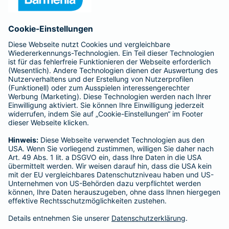
Anfahrt
Affiliate-Partner werden
Barmenia ist Teil der BarmeniaGothaer
BELIEBTE SEITEN
Kranken-Zusatzversicherung
Tierversicherungen
Haftpflichtversicherung
Hausratversicherung
SERVICE
Adresse ändern
Schaden melden
Kilometerstandsmeldung
Serviceübersicht