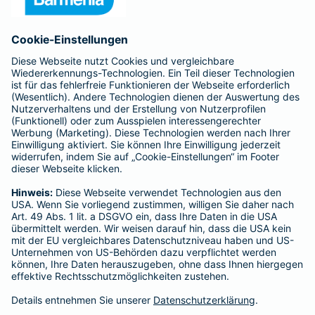
Anfahrt
Affiliate-Partner werden
Barmenia ist Teil der BarmeniaGothaer
BELIEBTE SEITEN
Kranken-Zusatzversicherung
Tierversicherungen
Haftpflichtversicherung
Hausratversicherung
SERVICE
Adresse ändern
Schaden melden
Kilometerstandsmeldung
Serviceübersicht