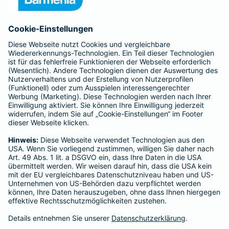
Anfahrt
Affiliate-Partner werden
Barmenia ist Teil der BarmeniaGothaer
BELIEBTE SEITEN
Kranken-Zusatzversicherung
Tierversicherungen
Haftpflichtversicherung
Hausratversicherung
SERVICE
Adresse ändern
Schaden melden
Kilometerstandsmeldung
Serviceübersicht