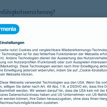
nfähigkeitsversicherung?
 für eine Berufsunfähigkeit?
SBU Invest
remium
bietet eine
Die Berufsunfähigkeitsve
herung fürs Leben. Jetzt
Kund*innen finanzielle Sic
lassigen Preis-
der Kapitalmärkte zu nutz