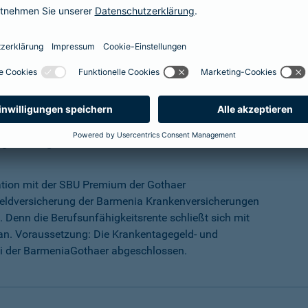
mehr Infos
ungs-Programm
ation mit der SBU Premium der Gothaer
eldversicherung der Barmenia Krankenversicherungen
 Denn die Berufsunfähigkeitsrente schließt sich mit
an. Voraussetzung: Die Krankentagegeld- und
ei der BarmeniaGothaer abgeschlossen.