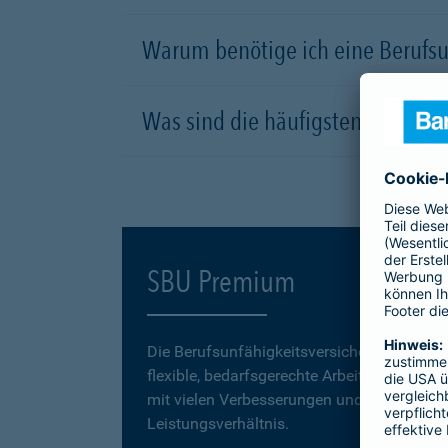
Warum benötige ich eine Berufsu
Was sind die häufigsten Ursachen
SBU Premium
Die Berufsunfähigkeitsversicherung
SBU P
flexible, bedarfsgerechte Arbeitskraftabsic
mit vielen Verbesserungen und einem erstk
Leistungsverhältnis.