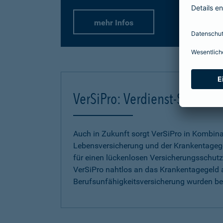
mehr Infos
VerSiPro: Verdienst-Sicher
Auch in Zukunft sorgt VerSiPro in Kombin
Lebensversicherung und der Krankentageg
für einen lückenlosen Versicherungsschutz.
VerSiPro nahtlos an das Krankentagegeld 
Berufsunfähigkeitsversicherung wurden b