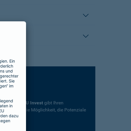
rsicherung
SBU Invest
gibt Ihren
herheit und die Möglichkeit, die Potenziale
en.