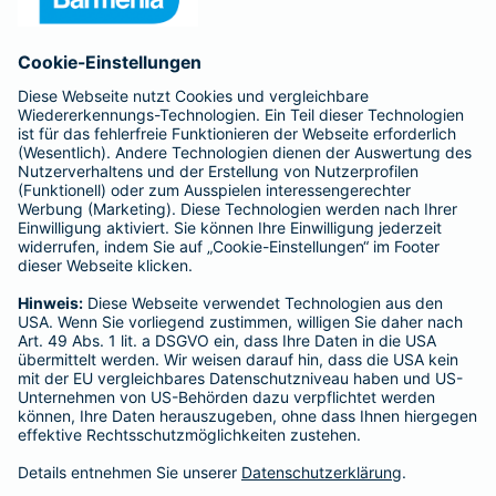
Anfahrt
Affiliate-Partner werden
Barmenia ist Teil der BarmeniaGothaer
BELIEBTE SEITEN
Kranken-Zusatzversicherung
Tierversicherungen
Haftpflichtversicherung
Hausratversicherung
SERVICE
Adresse ändern
Schaden melden
Kilometerstandsmeldung
Serviceübersicht