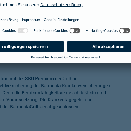
mehr Infos
ungs-Programm
ation mit der SBU Premium der Gothaer
eldversicherung der Barmenia Krankenversicherungen
 Denn die Berufsunfähigkeitsrente schließt sich mit
an. Voraussetzung: Die Krankentagegeld- und
ei der BarmeniaGothaer abgeschlossen.