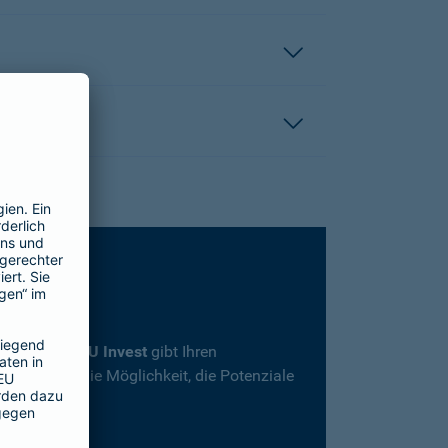
rsicherung
SBU Invest
gibt Ihren
herheit und die Möglichkeit, die Potenziale
en.