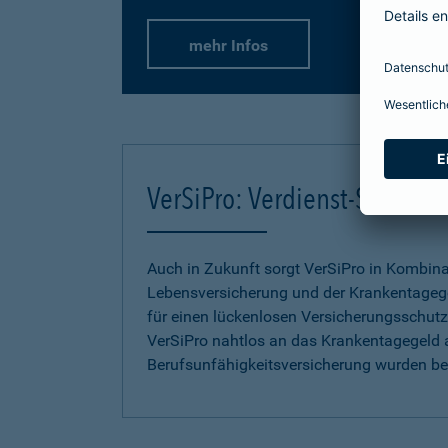
mehr Infos
VerSiPro: Verdienst-Sicher
Auch in Zukunft sorgt VerSiPro in Kombin
Lebensversicherung und der Krankentageg
für einen lückenlosen Versicherungsschutz.
VerSiPro nahtlos an das Krankentagegeld 
Berufsunfähigkeitsversicherung wurden b