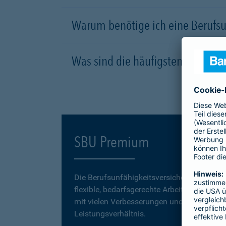
Warum benötige ich eine Berufsu
Was sind die häufigsten Ursachen
SBU Premium
Die Berufsunfähigkeitsversicherung
SBU P
flexible, bedarfsgerechte Arbeitskraftabsic
mit vielen Verbesserungen und einem erstk
Leistungsverhältnis.