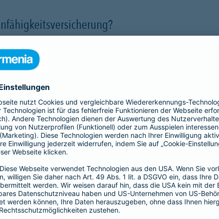
nfähigkeitsversicherung?
 für eine Berufsunfähigkeit?
SBU Invest
remium
bietet eine
Die Berufsunfähigkeitsve
herung fürs Leben. Jetzt
Kund*innen finanzielle Sic
lassigen Preis-
der Kapitalmärkte zu nutz