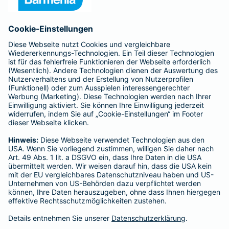
Anfahrt
Affiliate-Partner werden
Barmenia ist Teil der BarmeniaGothaer
BELIEBTE SEITEN
Kranken-Zusatzversicherung
Tierversicherungen
Haftpflichtversicherung
Hausratversicherung
SERVICE
Adresse ändern
Schaden melden
Kilometerstandsmeldung
Serviceübersicht