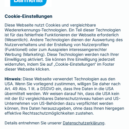
Anfahrt
Affiliate-Partner werden
Barmenia ist Teil der BarmeniaGothaer
BELIEBTE SEITEN
Kranken-Zusatzversicherung
Tierversicherungen
Haftpflichtversicherung
Hausratversicherung
SERVICE
Adresse ändern
Schaden melden
Kilometerstandsmeldung
Serviceübersicht