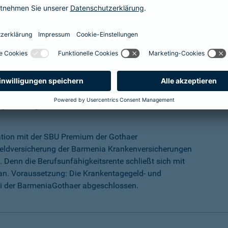
mehr Infos
ungs-Programm
ation mit der SBU Premium der Gothaer
eldversicherung der Barmenia Krankenversicherungen
 Denn die Berufsunfähigkeitsrente schließt sich mit
an. Voraussetzung: Die Krankentagegeld- und
ei der BarmeniaGothaer abgeschlossen.