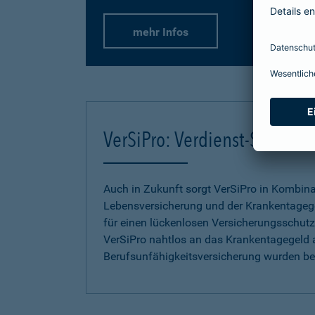
mehr Infos
VerSiPro: Verdienst-Sicher
Auch in Zukunft sorgt VerSiPro in Kombin
Lebensversicherung und der Krankentageg
für einen lückenlosen Versicherungsschutz.
VerSiPro nahtlos an das Krankentagegeld 
Berufsunfähigkeitsversicherung wurden b