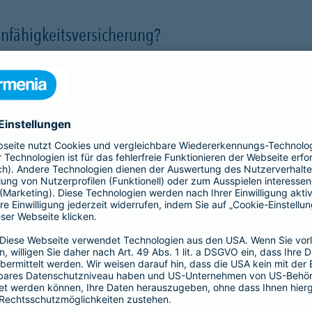
nfähigkeitsversicherung?
 für eine Berufsunfähigkeit?
SBU Invest
remium
bietet eine
Die Berufsunfähigkeitsve
herung fürs Leben. Jetzt
Kund*innen finanzielle Sic
lassigen Preis-
der Kapitalmärkte zu nutz