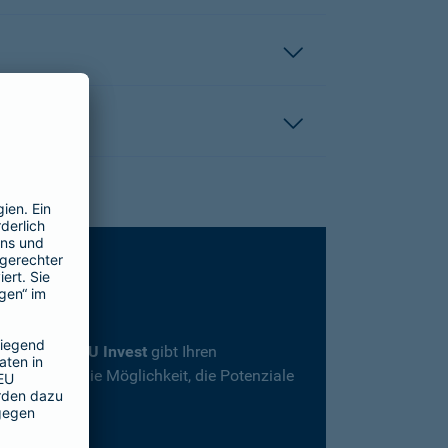
rsicherung
SBU Invest
gibt Ihren
herheit und die Möglichkeit, die Potenziale
en.