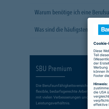
Warum benötige ich eine Berufsu
Was sind die häufigsten Ursachen
SBU Premium
Die Berufsunfähigkeitsversicherung
SBU P
flexible, bedarfsgerechte Arbeitskraftabsic
mit vielen Verbesserungen und einem erstk
Leistungsverhältnis.