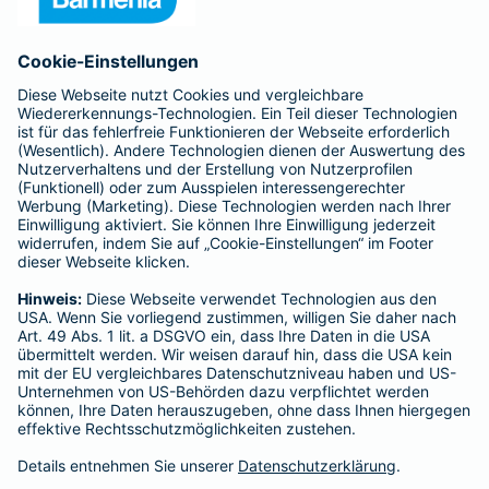
Anfahrt
Affiliate-Partner werden
Barmenia ist Teil der BarmeniaGothaer
BELIEBTE SEITEN
Kranken-Zusatzversicherung
Tierversicherungen
Haftpflichtversicherung
Hausratversicherung
SERVICE
Adresse ändern
Schaden melden
Kilometerstandsmeldung
Serviceübersicht