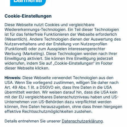
Anfahrt
Affiliate-Partner werden
Barmenia ist Teil der BarmeniaGothaer
BELIEBTE SEITEN
Kranken-Zusatzversicherung
Tierversicherungen
Haftpflichtversicherung
Hausratversicherung
SERVICE
Adresse ändern
Schaden melden
Kilometerstandsmeldung
Serviceübersicht