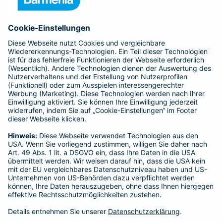
Anfahrt
Affiliate-Partner werden
Barmenia ist Teil der BarmeniaGothaer
BELIEBTE SEITEN
Kranken-Zusatzversicherung
Tierversicherungen
Haftpflichtversicherung
Hausratversicherung
SERVICE
Adresse ändern
Schaden melden
Kilometerstandsmeldung
Serviceübersicht