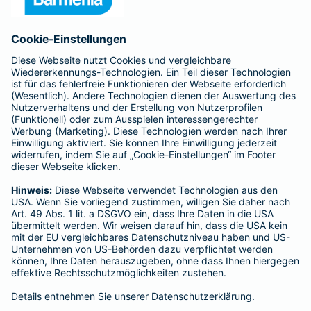
Anfahrt
Affiliate-Partner werden
Barmenia ist Teil der BarmeniaGothaer
BELIEBTE SEITEN
Kranken-Zusatzversicherung
Tierversicherungen
Haftpflichtversicherung
Hausratversicherung
SERVICE
Adresse ändern
Schaden melden
Kilometerstandsmeldung
Serviceübersicht