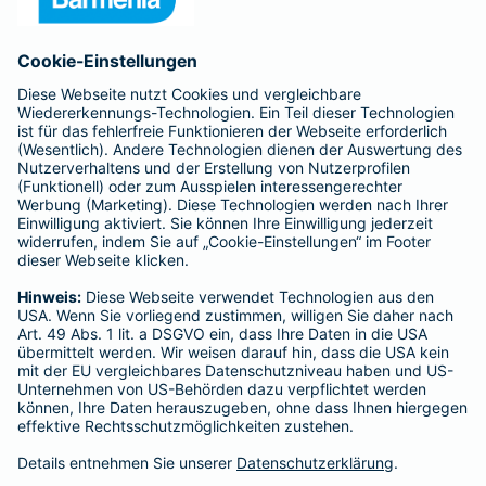
Anfahrt
Affiliate-Partner werden
Barmenia ist Teil der BarmeniaGothaer
BELIEBTE SEITEN
Kranken-Zusatzversicherung
Tierversicherungen
Haftpflichtversicherung
Hausratversicherung
SERVICE
Adresse ändern
Schaden melden
Kilometerstandsmeldung
Serviceübersicht