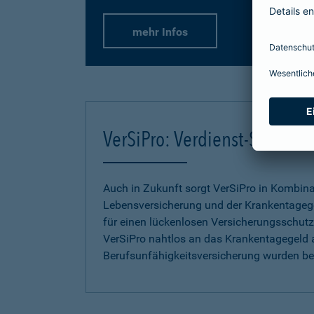
mehr Infos
VerSiPro: Verdienst-Sicher
Auch in Zukunft sorgt VerSiPro in Kombin
Lebensversicherung und der Krankentageg
für einen lückenlosen Versicherungsschutz.
VerSiPro nahtlos an das Krankentagegeld 
Berufsunfähigkeitsversicherung wurden b