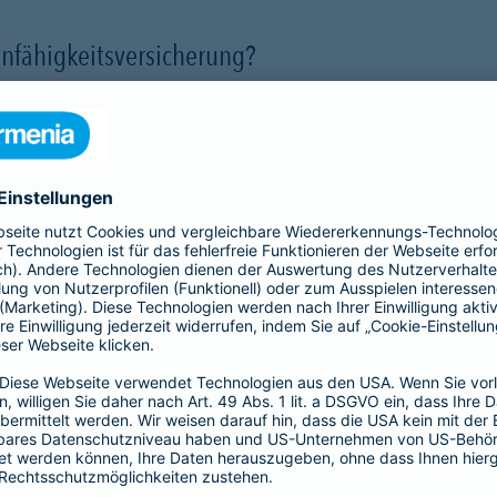
nfähigkeitsversicherung?
 für eine Berufsunfähigkeit?
SBU Invest
remium
bietet eine
Die Berufsunfähigkeitsve
herung fürs Leben. Jetzt
Kund*innen finanzielle Sic
lassigen Preis-
der Kapitalmärkte zu nutz