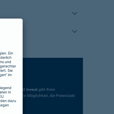
rsicherung
SBU Invest
gibt Ihren
herheit und die Möglichkeit, die Potenziale
en.