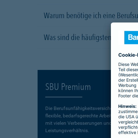
Warum benötige ich eine Berufsu
Was sind die häufigsten Ursachen
SBU Premium
Die Berufsunfähigkeitsversicherung
SBU P
flexible, bedarfsgerechte Arbeitskraftabsic
mit vielen Verbesserungen und einem erstk
Leistungsverhältnis.