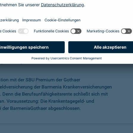
mehr Infos
ungs-Programm
ation mit der SBU Premium der Gothaer
eldversicherung der Barmenia Krankenversicherungen
 Denn die Berufsunfähigkeitsrente schließt sich mit
an. Voraussetzung: Die Krankentagegeld- und
ei der BarmeniaGothaer abgeschlossen.