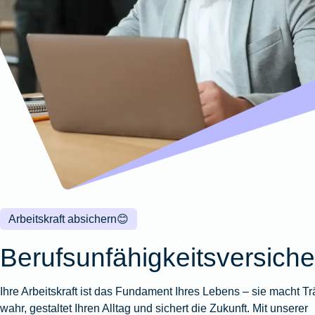
Wohnungsschutzbrief
Kunstversicherung
Montageversicherung
Zur
Zur
Zur
Gruppenunfall für
Gewässerschadenhaftpflicht
Reisehaftpflichtversicherung
Zur
Produktübersicht
Produktübersicht
Produktübersicht
Betriebe
Ausstellungsversicherung
Zur
Produktübersicht
Zur
Produktübersicht
Reiserücktrittsversicherung
Zur
Produktübersicht
Gruppenunfall für
Valorenversicherung
Produktübersicht
Vereine
Zur
Oldtimersammlungsversicherung
Produktübersicht
Zur
Produktübersicht
Zur
Produktübersicht
Arbeitskraft absichern
😊
Berufsunfähigkeitsversich
Ihre Arbeitskraft ist das Fundament Ihres Lebens – sie macht T
wahr, gestaltet Ihren Alltag und sichert die Zukunft. Mit unserer