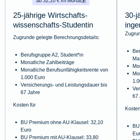
ab 32,10 € im Monat
💰
25-jährige Wirtschafts­
30-j
wissenschafts-Studentin
inge
Zugrun
Zugrunde gelegte Berechnungsdetails:
Ber
Berufsgruppe A2, Student*in
Ma
Monatliche Zahlbeiträge
Mon
Monatliche Berufsunfähigkeitsrente von
Mon
1.000 Euro
1.0
Versicherungs- und Leistungsdauer bis
Ver
67 Jahre
67 
Kosten für
Kosten
BU Premium ohne AU-Klausel: 32,10
BU
Euro
Eu
BU Premium mit AU-Klausel: 33,80