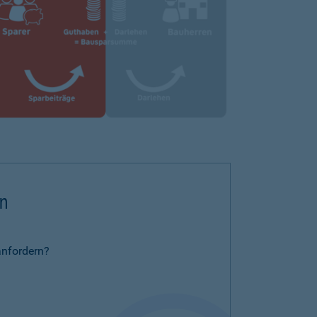
rn
anfordern?