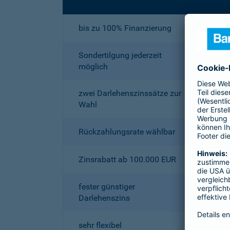
bis zu 100% Finanzierung
Sondertilgung jederzeit
möglich
zwei Darlehenszinssätze zur
Wahl
Rückzahlungsrate wählbar
Zinsrabatt ab 100.000 EUR
fester günstiger
Darlehenszins
sehr flexibel