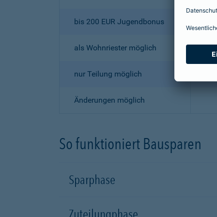
bis 200 EUR Jugendbonus
als Wohnriester möglich
nur Teilung möglich
Änderungen möglich
So funktioniert Bausparen
Sparphase
Zuteilungphase