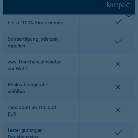
Kompakt
enthalt
bis zu 100% Finanzierung
Sondertilgung jederzeit
enthalt
möglich
zwei Darlehenszinssätze
nicht en
zur Wahl
Rückzahlungsrate
nicht en
wählbar
Zinsrabatt ab 100.000
nicht en
EUR
fester günstiger
enthalt
Darlehenszins