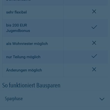
nicht en
sehr flexibel
bis 200 EUR
enthalt
Jugendbonus
nicht en
als Wohnriester möglich
enthalt
nur Teilung möglich
nicht en
Änderungen möglich
So funktioniert Bausparen
Sparphase