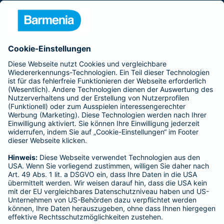
Presse
Unternehmen
Anfahrt
Affiliate-Partner werden
Barmenia ist Teil der BarmeniaGothaer
BELIEBTE SEITEN
Kranken-Zusatzversicherung
Tierversicherungen
Haftpflichtversicherung
Hausratversicherung
SERVICE
Adresse ändern
Schaden melden
Kilometerstandsmeldung
Serviceübersicht