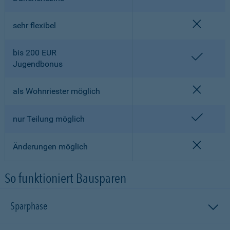
nicht en
sehr flexibel
bis 200 EUR
enthalt
Jugendbonus
nicht en
als Wohnriester möglich
enthalt
nur Teilung möglich
nicht en
Änderungen möglich
So funktioniert Bausparen
Sparphase