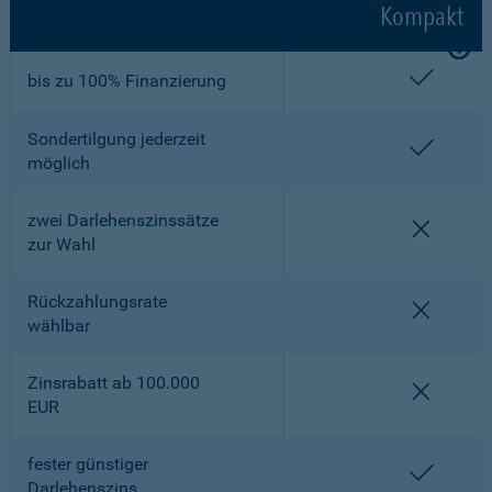
Kompakt
enthalt
bis zu 100% Finanzierung
Sondertilgung jederzeit
enthalt
möglich
zwei Darlehenszinssätze
nicht en
zur Wahl
Rückzahlungsrate
nicht en
wählbar
Zinsrabatt ab 100.000
nicht en
EUR
fester günstiger
enthalt
Darlehenszins