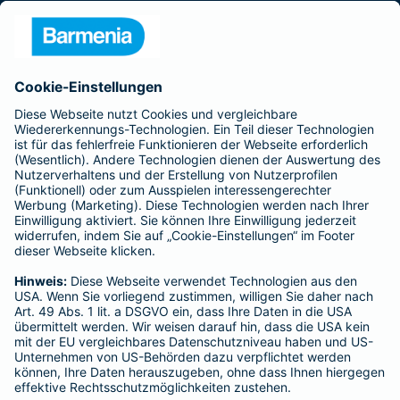
Presse
Unternehmen
Anfahrt
Affiliate-Partner werden
Barmenia ist Teil der BarmeniaGothaer
BELIEBTE SEITEN
Kranken-Zusatzversicherung
Tierversicherungen
Haftpflichtversicherung
Hausratversicherung
SERVICE
Adresse ändern
Schaden melden
Kilometerstandsmeldung
Serviceübersicht