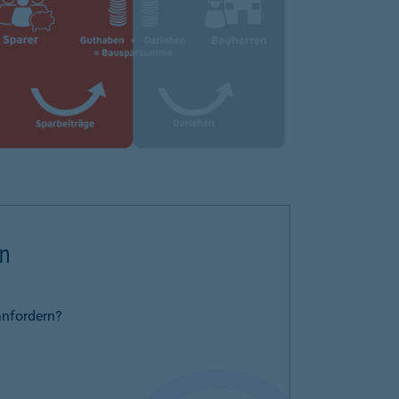
rn
anfordern?