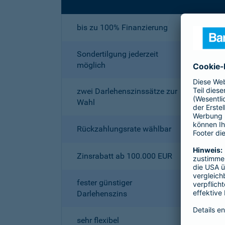
bis zu 100% Finanzierung
Sondertilgung jederzeit
möglich
zwei Darlehenszinssätze zur
Wahl
Rückzahlungsrate wählbar
Zinsrabatt ab 100.000 EUR
fester günstiger
Darlehenszins
sehr flexibel