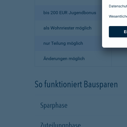
bis 200 EUR Jugendbonus
als Wohnriester möglich
nur Teilung möglich
Änderungen möglich
So funktioniert Bausparen
Sparphase
Zuteilungphase