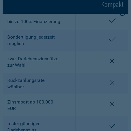
Kompakt
enthalt
bis zu 100% Finanzierung
Sondertilgung jederzeit
enthalt
möglich
zwei Darlehenszinssätze
nicht en
zur Wahl
Rückzahlungsrate
nicht en
wählbar
Zinsrabatt ab 100.000
nicht en
EUR
fester günstiger
enthalt
Darlehenszins