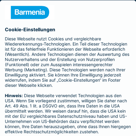
Presse
Unternehmen
Anfahrt
Affiliate-Partner werden
Barmenia ist Teil der BarmeniaGothaer
BELIEBTE SEITEN
Kranken-Zusatzversicherung
Tierversicherungen
Haftpflichtversicherung
Hausratversicherung
SERVICE
Adresse ändern
Schaden melden
Kilometerstandsmeldung
Serviceübersicht