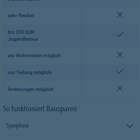
nicht en
sehr flexibel
bis 200 EUR
enthalt
Jugendbonus
nicht en
als Wohnriester möglich
enthalt
nur Teilung möglich
nicht en
Änderungen möglich
So funktioniert Bausparen
Sparphase