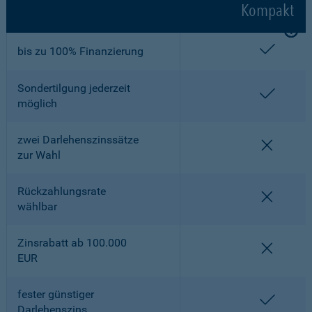
Kompakt
enthalt
bis zu 100% Finanzierung
Sondertilgung jederzeit
enthalt
möglich
zwei Darlehenszinssätze
nicht en
zur Wahl
Rückzahlungsrate
nicht en
wählbar
Zinsrabatt ab 100.000
nicht en
EUR
fester günstiger
enthalt
Darlehenszins