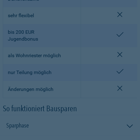
nicht en
sehr flexibel
bis 200 EUR
enthalt
Jugendbonus
nicht en
als Wohnriester möglich
enthalt
nur Teilung möglich
nicht en
Änderungen möglich
So funktioniert Bausparen
Sparphase