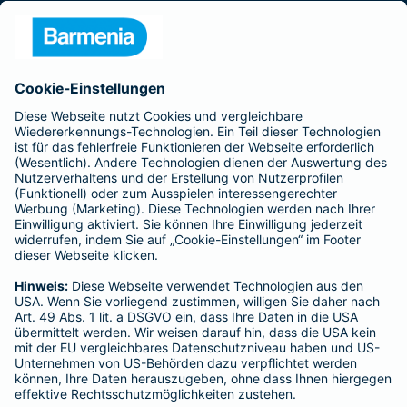
Presse
Unternehmen
Anfahrt
Affiliate-Partner werden
Barmenia ist Teil der BarmeniaGothaer
BELIEBTE SEITEN
Kranken-Zusatzversicherung
Tierversicherungen
Haftpflichtversicherung
Hausratversicherung
SERVICE
Adresse ändern
Schaden melden
Kilometerstandsmeldung
Serviceübersicht