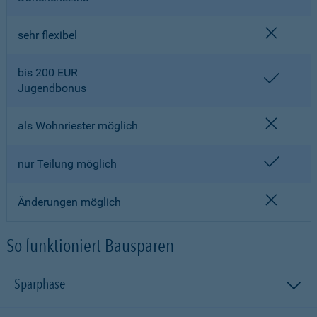
nicht en
sehr flexibel
bis 200 EUR
enthalt
Jugendbonus
nicht en
als Wohnriester möglich
enthalt
nur Teilung möglich
nicht en
Änderungen möglich
So funktioniert Bausparen
Sparphase