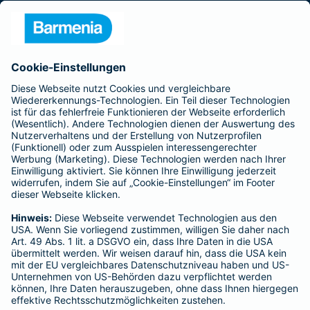
Presse
Unternehmen
Anfahrt
Affiliate-Partner werden
Barmenia ist Teil der BarmeniaGothaer
BELIEBTE SEITEN
Kranken-Zusatzversicherung
Tierversicherungen
Haftpflichtversicherung
Hausratversicherung
SERVICE
Adresse ändern
Schaden melden
Kilometerstandsmeldung
Serviceübersicht