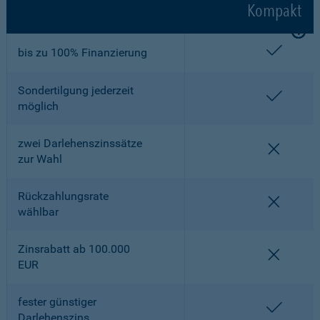
Kompakt
enthalt
bis zu 100% Finanzierung
Sondertilgung jederzeit
enthalt
möglich
zwei Darlehenszinssätze
nicht en
zur Wahl
Rückzahlungsrate
nicht en
wählbar
Zinsrabatt ab 100.000
nicht en
EUR
fester günstiger
enthalt
Darlehenszins