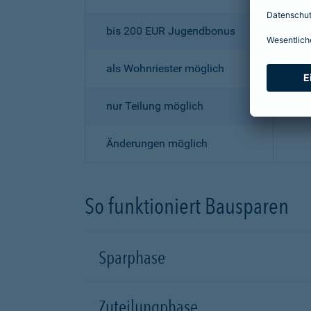
bis 200 EUR Jugendbonus
als Wohnriester möglich
nur Teilung möglich
Änderungen möglich
So funktioniert Bausparen
Sparphase
Zuteilungphase