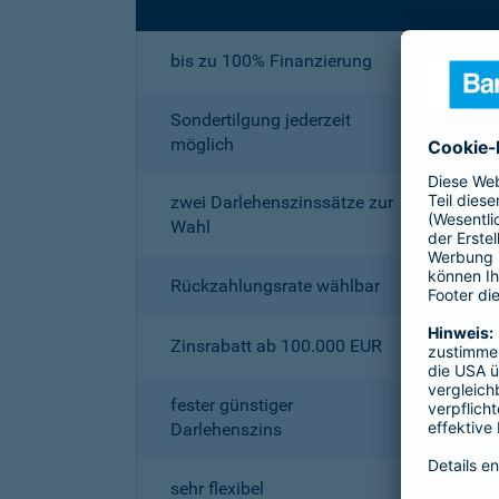
bis zu 100% Finanzierung
Sondertilgung jederzeit
möglich
zwei Darlehenszinssätze zur
Wahl
Rückzahlungsrate wählbar
Zinsrabatt ab 100.000 EUR
fester günstiger
Darlehenszins
sehr flexibel