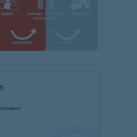
rn
anfordern?