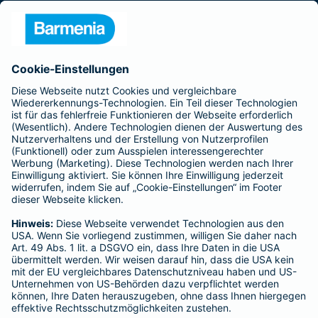
Presse
Unternehmen
Anfahrt
Affiliate-Partner werden
Barmenia ist Teil der BarmeniaGothaer
BELIEBTE SEITEN
Kranken-Zusatzversicherung
Tierversicherungen
Haftpflichtversicherung
Hausratversicherung
SERVICE
Adresse ändern
Schaden melden
Kilometerstandsmeldung
Serviceübersicht