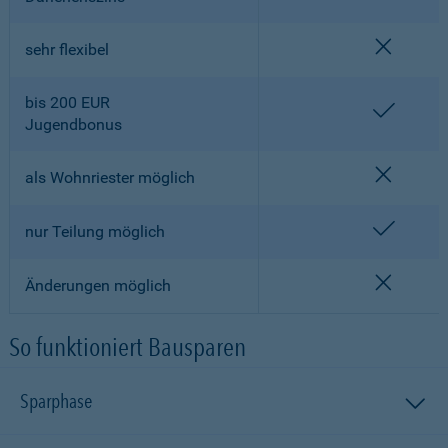
nicht en
sehr flexibel
bis 200 EUR
enthalt
Jugendbonus
nicht en
als Wohnriester möglich
enthalt
nur Teilung möglich
nicht en
Änderungen möglich
So funktioniert Bausparen
Sparphase