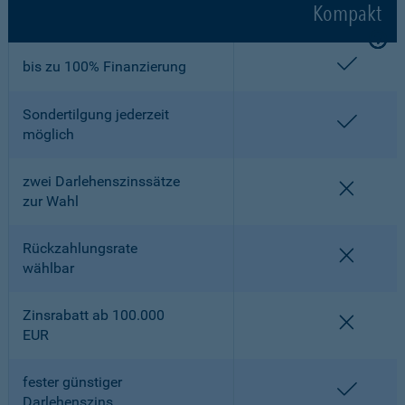
Kompakt
enthalt
bis zu 100% Finanzierung
Sondertilgung jederzeit
enthalt
möglich
zwei Darlehenszinssätze
nicht en
zur Wahl
Rückzahlungsrate
nicht en
wählbar
Zinsrabatt ab 100.000
nicht en
EUR
fester günstiger
enthalt
Darlehenszins