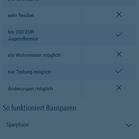
nicht en
sehr flexibel
bis 200 EUR
enthalt
Jugendbonus
nicht en
als Wohnriester möglich
enthalt
nur Teilung möglich
nicht en
Änderungen möglich
So funktioniert Bausparen
Sparphase