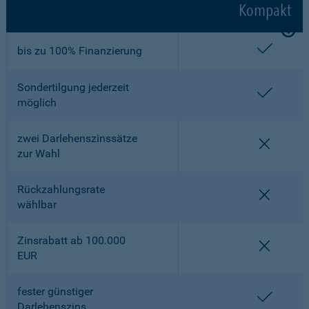
Kompakt
enthalt
bis zu 100% Finanzierung
Sondertilgung jederzeit
enthalt
möglich
zwei Darlehenszinssätze
nicht en
zur Wahl
Rückzahlungsrate
nicht en
wählbar
Zinsrabatt ab 100.000
nicht en
EUR
fester günstiger
enthalt
Darlehenszins