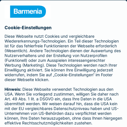
Presse
Unternehmen
Anfahrt
Affiliate-Partner werden
Barmenia ist Teil der BarmeniaGothaer
BELIEBTE SEITEN
Kranken-Zusatzversicherung
Tierversicherungen
Haftpflichtversicherung
Hausratversicherung
SERVICE
Adresse ändern
Schaden melden
Kilometerstandsmeldung
Serviceübersicht