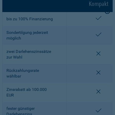
Kompakt
enthalt
bis zu 100% Finanzierung
Sondertilgung jederzeit
enthalt
möglich
zwei Darlehenszinssätze
nicht en
zur Wahl
Rückzahlungsrate
nicht en
wählbar
Zinsrabatt ab 100.000
nicht en
EUR
fester günstiger
enthalt
Darlehenszins