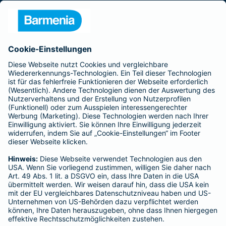
Presse
Unternehmen
Anfahrt
Affiliate-Partner werden
Barmenia ist Teil der BarmeniaGothaer
BELIEBTE SEITEN
Kranken-Zusatzversicherung
Tierversicherungen
Haftpflichtversicherung
Hausratversicherung
SERVICE
Adresse ändern
Schaden melden
Kilometerstandsmeldung
Serviceübersicht