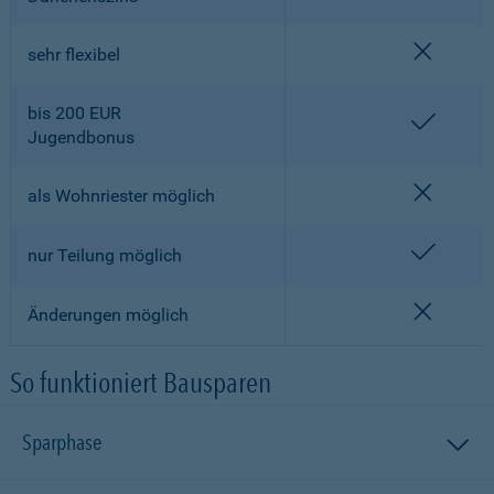
nicht en
sehr flexibel
bis 200 EUR
enthalt
Jugendbonus
nicht en
als Wohnriester möglich
enthalt
nur Teilung möglich
nicht en
Änderungen möglich
So funktioniert Bausparen
Sparphase