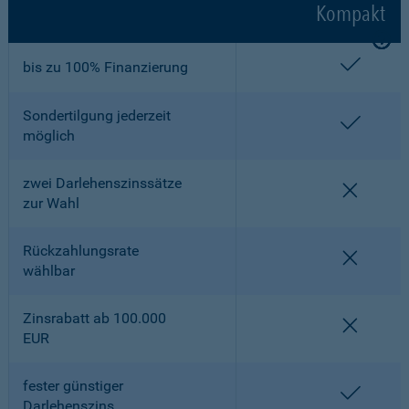
Kompakt
enthalt
bis zu 100% Finanzierung
Sondertilgung jederzeit
enthalt
möglich
zwei Darlehenszinssätze
nicht en
zur Wahl
Rückzahlungsrate
nicht en
wählbar
Zinsrabatt ab 100.000
nicht en
EUR
fester günstiger
enthalt
Darlehenszins