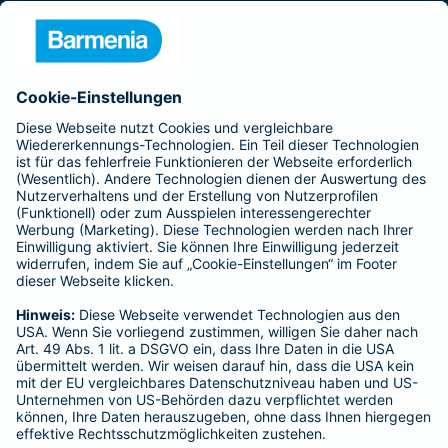
Presse
Unternehmen
Anfahrt
Affiliate-Partner werden
Barmenia ist Teil der BarmeniaGothaer
BELIEBTE SEITEN
Kranken-Zusatzversicherung
Tierversicherungen
Haftpflichtversicherung
Hausratversicherung
SERVICE
Adresse ändern
Schaden melden
Kilometerstandsmeldung
Serviceübersicht