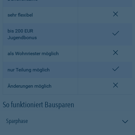
nicht en
sehr flexibel
bis 200 EUR
enthalt
Jugendbonus
nicht en
als Wohnriester möglich
enthalt
nur Teilung möglich
nicht en
Änderungen möglich
So funktioniert Bausparen
Sparphase