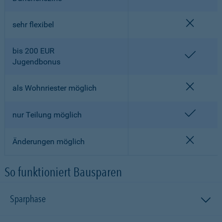
nicht en
sehr flexibel
bis 200 EUR
enthalt
Jugendbonus
nicht en
als Wohnriester möglich
enthalt
nur Teilung möglich
nicht en
Änderungen möglich
So funktioniert Bausparen
Sparphase