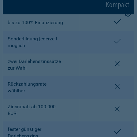
Kompakt
enthalt
bis zu 100% Finanzierung
Sondertilgung jederzeit
enthalt
möglich
zwei Darlehenszinssätze
nicht en
zur Wahl
Rückzahlungsrate
nicht en
wählbar
Zinsrabatt ab 100.000
nicht en
EUR
fester günstiger
enthalt
Darlehenszins