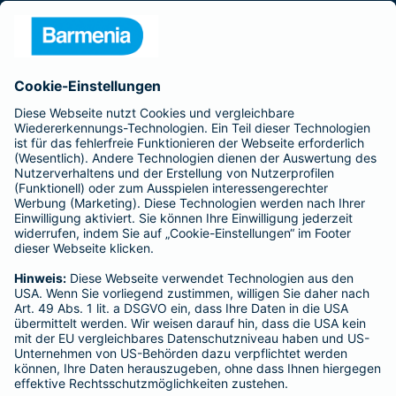
Presse
Unternehmen
Anfahrt
Affiliate-Partner werden
Barmenia ist Teil der BarmeniaGothaer
BELIEBTE SEITEN
Kranken-Zusatzversicherung
Tierversicherungen
Haftpflichtversicherung
Hausratversicherung
SERVICE
Adresse ändern
Schaden melden
Kilometerstandsmeldung
Serviceübersicht