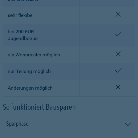
nicht en
sehr flexibel
bis 200 EUR
enthalt
Jugendbonus
nicht en
als Wohnriester möglich
enthalt
nur Teilung möglich
nicht en
Änderungen möglich
So funktioniert Bausparen
Sparphase