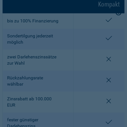
Kompakt
enthalt
bis zu 100% Finanzierung
Sondertilgung jederzeit
enthalt
möglich
zwei Darlehenszinssätze
nicht en
zur Wahl
Rückzahlungsrate
nicht en
wählbar
Zinsrabatt ab 100.000
nicht en
EUR
fester günstiger
enthalt
Darlehenszins