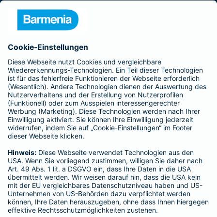
Presse
Unternehmen
Anfahrt
Affiliate-Partner werden
Barmenia ist Teil der BarmeniaGothaer
BELIEBTE SEITEN
Kranken-Zusatzversicherung
Tierversicherungen
Haftpflichtversicherung
Hausratversicherung
SERVICE
Adresse ändern
Schaden melden
Kilometerstandsmeldung
Serviceübersicht