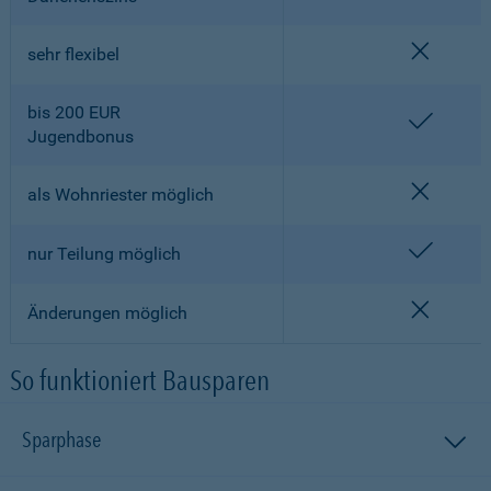
nicht en
sehr flexibel
bis 200 EUR
enthalt
Jugendbonus
nicht en
als Wohnriester möglich
enthalt
nur Teilung möglich
nicht en
Änderungen möglich
So funktioniert Bausparen
Sparphase