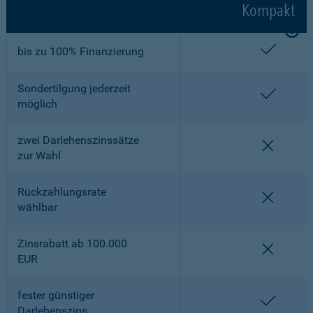
Kompakt
enthalt
bis zu 100% Finanzierung
Sondertilgung jederzeit
enthalt
möglich
zwei Darlehenszinssätze
nicht en
zur Wahl
Rückzahlungsrate
nicht en
wählbar
Zinsrabatt ab 100.000
nicht en
EUR
fester günstiger
enthalt
Darlehenszins