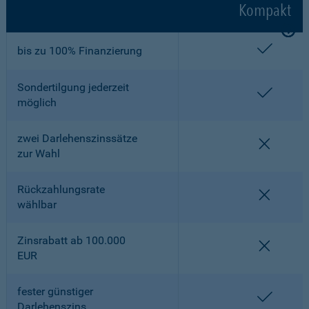
Kompakt
enthalt
bis zu 100% Finanzierung
Sondertilgung jederzeit
enthalt
möglich
zwei Darlehenszinssätze
nicht en
zur Wahl
Rückzahlungsrate
nicht en
wählbar
Zinsrabatt ab 100.000
nicht en
EUR
fester günstiger
enthalt
Darlehenszins