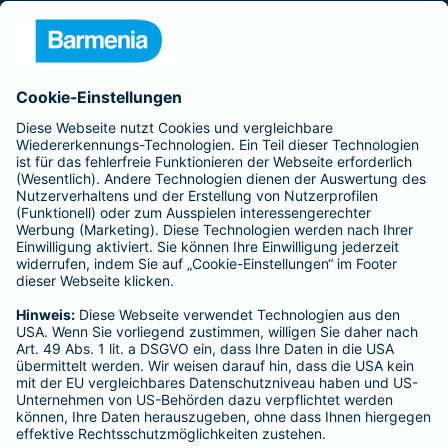
Presse
Unternehmen
Anfahrt
Affiliate-Partner werden
Barmenia ist Teil der BarmeniaGothaer
BELIEBTE SEITEN
Kranken-Zusatzversicherung
Tierversicherungen
Haftpflichtversicherung
Hausratversicherung
SERVICE
Adresse ändern
Schaden melden
Kilometerstandsmeldung
Serviceübersicht