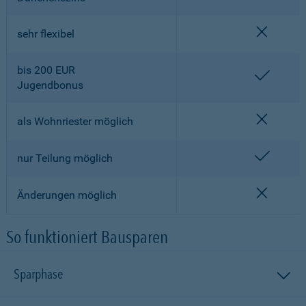
nicht en
sehr flexibel
bis 200 EUR
enthalt
Jugendbonus
nicht en
als Wohnriester möglich
enthalt
nur Teilung möglich
nicht en
Änderungen möglich
So funktioniert Bausparen
Sparphase