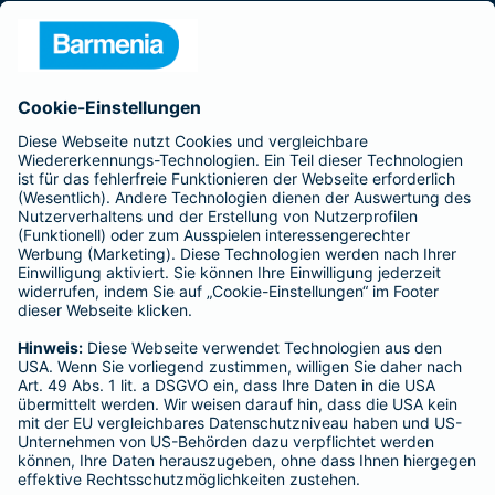
Presse
Unternehmen
Anfahrt
Affiliate-Partner werden
Barmenia ist Teil der BarmeniaGothaer
BELIEBTE SEITEN
Kranken-Zusatzversicherung
Tierversicherungen
Haftpflichtversicherung
Hausratversicherung
SERVICE
Adresse ändern
Schaden melden
Kilometerstandsmeldung
Serviceübersicht