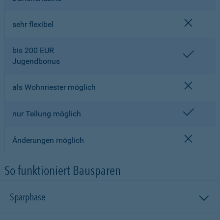
nicht en
sehr flexibel
bis 200 EUR
enthalt
Jugendbonus
nicht en
als Wohnriester möglich
enthalt
nur Teilung möglich
nicht en
Änderungen möglich
So funktioniert Bausparen
Sparphase