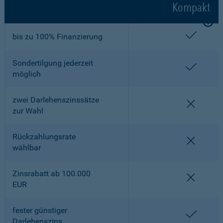
Kompakt
enthalt
bis zu 100% Finanzierung
Sondertilgung jederzeit
enthalt
möglich
zwei Darlehenszinssätze
nicht en
zur Wahl
Rückzahlungsrate
nicht en
wählbar
Zinsrabatt ab 100.000
nicht en
EUR
fester günstiger
enthalt
Darlehenszins