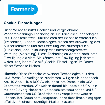
Presse
Unternehmen
Anfahrt
Affiliate-Partner werden
Barmenia ist Teil der BarmeniaGothaer
BELIEBTE SEITEN
Kranken-Zusatzversicherung
Tierversicherungen
Haftpflichtversicherung
Hausratversicherung
SERVICE
Adresse ändern
Schaden melden
Kilometerstandsmeldung
Serviceübersicht