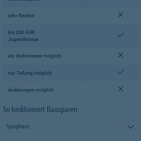
nicht en
sehr flexibel
bis 200 EUR
enthalt
Jugendbonus
nicht en
als Wohnriester möglich
enthalt
nur Teilung möglich
nicht en
Änderungen möglich
So funktioniert Bausparen
Sparphase