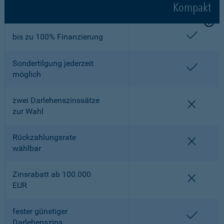
Kompakt
enthalt
bis zu 100% Finanzierung
Sondertilgung jederzeit
enthalt
möglich
zwei Darlehenszinssätze
nicht en
zur Wahl
Rückzahlungsrate
nicht en
wählbar
Zinsrabatt ab 100.000
nicht en
EUR
fester günstiger
enthalt
Darlehenszins