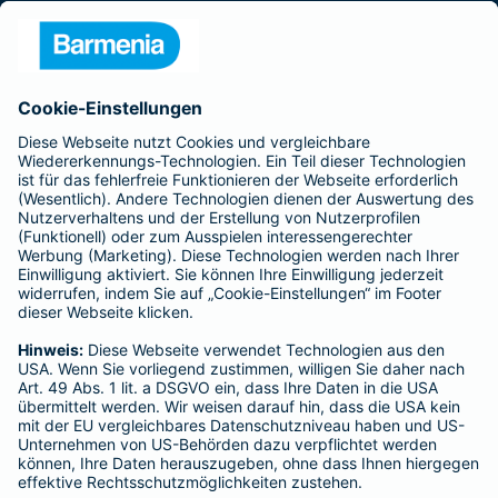
Presse
Unternehmen
Anfahrt
Affiliate-Partner werden
Barmenia ist Teil der BarmeniaGothaer
BELIEBTE SEITEN
Kranken-Zusatzversicherung
Tierversicherungen
Haftpflichtversicherung
Hausratversicherung
SERVICE
Adresse ändern
Schaden melden
Kilometerstandsmeldung
Serviceübersicht