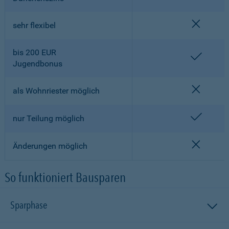
nicht en
sehr flexibel
bis 200 EUR
enthalt
Jugendbonus
nicht en
als Wohnriester möglich
enthalt
nur Teilung möglich
nicht en
Änderungen möglich
So funktioniert Bausparen
Sparphase