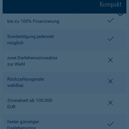
Kompakt
enthalt
bis zu 100% Finanzierung
Sondertilgung jederzeit
enthalt
möglich
zwei Darlehenszinssätze
nicht en
zur Wahl
Rückzahlungsrate
nicht en
wählbar
Zinsrabatt ab 100.000
nicht en
EUR
fester günstiger
enthalt
Darlehenszins