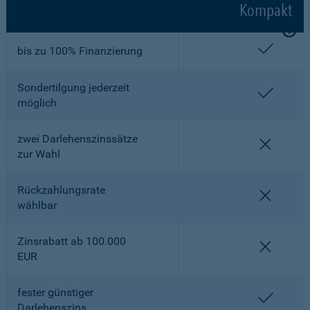
Kompakt
enthalt
bis zu 100% Finanzierung
Sondertilgung jederzeit
enthalt
möglich
zwei Darlehenszinssätze
nicht en
zur Wahl
Rückzahlungsrate
nicht en
wählbar
Zinsrabatt ab 100.000
nicht en
EUR
fester günstiger
enthalt
Darlehenszins