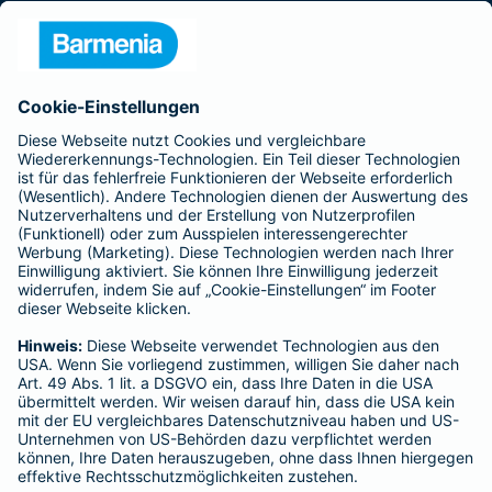
Presse
Unternehmen
Anfahrt
Affiliate-Partner werden
Barmenia ist Teil der BarmeniaGothaer
BELIEBTE SEITEN
Kranken-Zusatzversicherung
Tierversicherungen
Haftpflichtversicherung
Hausratversicherung
SERVICE
Adresse ändern
Schaden melden
Kilometerstandsmeldung
Serviceübersicht