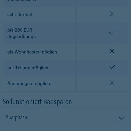
nicht en
sehr flexibel
bis 200 EUR
enthalt
Jugendbonus
nicht en
als Wohnriester möglich
enthalt
nur Teilung möglich
nicht en
Änderungen möglich
So funktioniert Bausparen
Sparphase