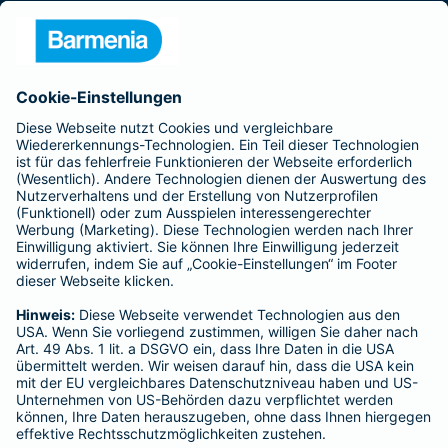
Presse
Unternehmen
Anfahrt
Affiliate-Partner werden
Barmenia ist Teil der BarmeniaGothaer
BELIEBTE SEITEN
Kranken-Zusatzversicherung
Tierversicherungen
Haftpflichtversicherung
Hausratversicherung
SERVICE
Adresse ändern
Schaden melden
Kilometerstandsmeldung
Serviceübersicht