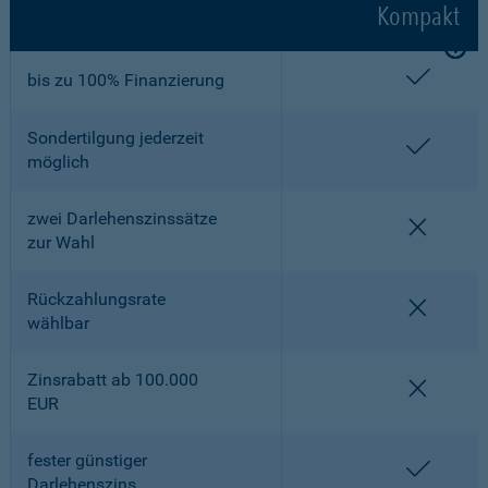
Kompakt
enthalt
bis zu 100% Finanzierung
Sondertilgung jederzeit
enthalt
möglich
zwei Darlehenszinssätze
nicht en
zur Wahl
Rückzahlungsrate
nicht en
wählbar
Zinsrabatt ab 100.000
nicht en
EUR
fester günstiger
enthalt
Darlehenszins