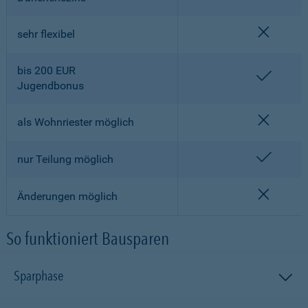
nicht en
sehr flexibel
bis 200 EUR
enthalt
Jugendbonus
nicht en
als Wohnriester möglich
enthalt
nur Teilung möglich
nicht en
Änderungen möglich
So funktioniert Bausparen
Sparphase