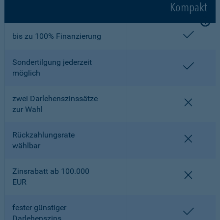
Kompakt
enthalt
bis zu 100% Finanzierung
Sondertilgung jederzeit
enthalt
möglich
zwei Darlehenszinssätze
nicht en
zur Wahl
Rückzahlungsrate
nicht en
wählbar
Zinsrabatt ab 100.000
nicht en
EUR
fester günstiger
enthalt
Darlehenszins