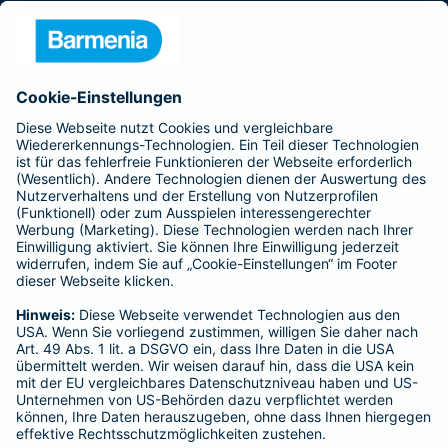
Presse
Unternehmen
Anfahrt
Affiliate-Partner werden
Barmenia ist Teil der BarmeniaGothaer
BELIEBTE SEITEN
Kranken-Zusatzversicherung
Tierversicherungen
Haftpflichtversicherung
Hausratversicherung
SERVICE
Adresse ändern
Schaden melden
Kilometerstandsmeldung
Serviceübersicht