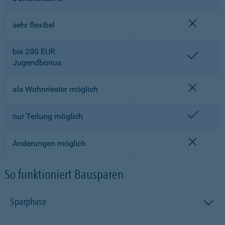
nicht en
sehr flexibel
bis 200 EUR
enthalt
Jugendbonus
nicht en
als Wohnriester möglich
enthalt
nur Teilung möglich
nicht en
Änderungen möglich
So funktioniert Bausparen
Sparphase