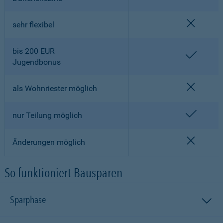
nicht en
sehr flexibel
bis 200 EUR
enthalt
Jugendbonus
nicht en
als Wohnriester möglich
enthalt
nur Teilung möglich
nicht en
Änderungen möglich
So funktioniert Bausparen
Sparphase