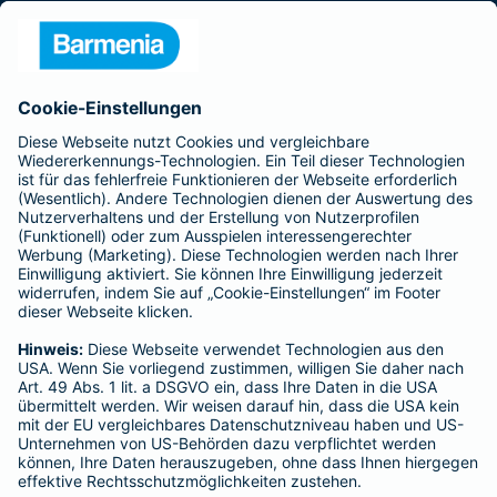
Presse
Unternehmen
Anfahrt
Affiliate-Partner werden
Barmenia ist Teil der BarmeniaGothaer
BELIEBTE SEITEN
Kranken-Zusatzversicherung
Tierversicherungen
Haftpflichtversicherung
Hausratversicherung
SERVICE
Adresse ändern
Schaden melden
Kilometerstandsmeldung
Serviceübersicht