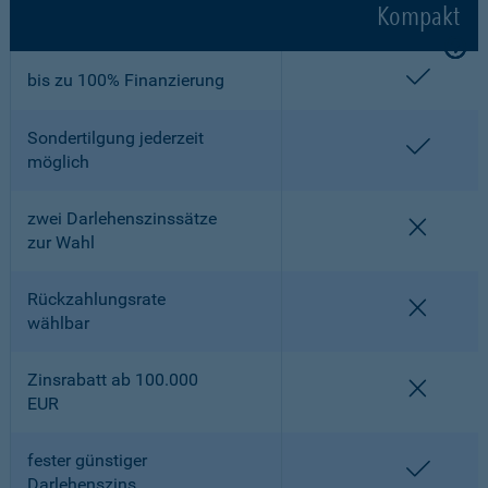
Kompakt
enthalt
bis zu 100% Finanzierung
Sondertilgung jederzeit
enthalt
möglich
zwei Darlehenszinssätze
nicht en
zur Wahl
Rückzahlungsrate
nicht en
wählbar
Zinsrabatt ab 100.000
nicht en
EUR
fester günstiger
enthalt
Darlehenszins