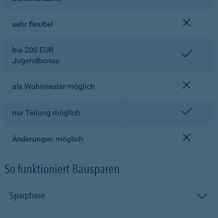
nicht en
sehr flexibel
bis 200 EUR
enthalt
Jugendbonus
nicht en
als Wohnriester möglich
enthalt
nur Teilung möglich
nicht en
Änderungen möglich
So funktioniert Bausparen
Sparphase