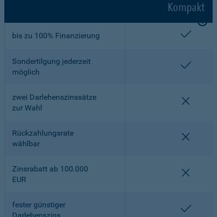
Kompakt
enthalt
bis zu 100% Finanzierung
Sondertilgung jederzeit
enthalt
möglich
zwei Darlehenszinssätze
nicht en
zur Wahl
Rückzahlungsrate
nicht en
wählbar
Zinsrabatt ab 100.000
nicht en
EUR
fester günstiger
enthalt
Darlehenszins