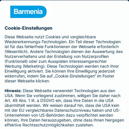
Presse
Unternehmen
Anfahrt
Affiliate-Partner werden
Barmenia ist Teil der BarmeniaGothaer
BELIEBTE SEITEN
Kranken-Zusatzversicherung
Tierversicherungen
Haftpflichtversicherung
Hausratversicherung
SERVICE
Adresse ändern
Schaden melden
Kilometerstandsmeldung
Serviceübersicht